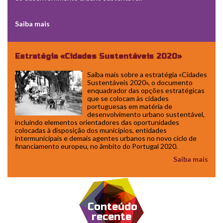
Saiba mais
Estratégia «Cidades Sustentáveis 2020»
Lisboa - Ric Capucho
Saiba mais sobre a estratégia «Cidades
Sustentáveis 2020», o documento
enquadrador das opções estratégicas
que se colocam às cidades
portuguesas em matéria de
desenvolvimento urbano sustentável,
incluindo elementos orientadores das oportunidades
colocadas à disposição dos municípios, entidades
intermunicipais e demais agentes urbanos no novo ciclo de
financiamento europeu, no âmbito do Portugal 2020.
Saiba mais
Conteúdo
recente