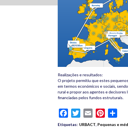
Realizações e resultados:
O projeto permitiu que estes pequeno
em termos económicos e sociais, send
rural e propor aos agentes e decisores l
financiadas pelos fundos estruturais.
Facebook
Twitter
Email
Pinte
Sh
Etiquetas:
URBACT
,
Pequenas e méd