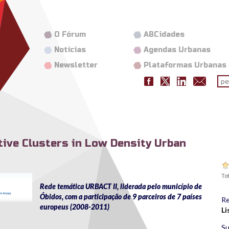
O Fórum
ABCidades
Notícias
Agendas Urbanas
Newsletter
Plataformas Urbanas
Fo
pes
tive Clusters in Low Density Urban
Tot
Rede temática URBACT II, liderada pelo município de
Óbidos, com a participação de 9 parceiros de 7 países
Re
europeus (2008-2011)
Li
Su