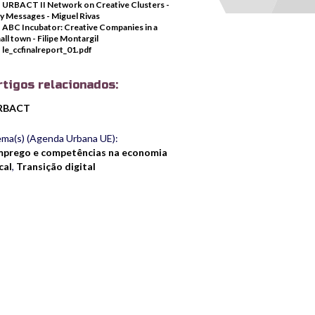
URBACT II Network on Creative Clusters -
y Messages - Miguel Rivas
ABC Incubator: Creative Companies in a
all town - Filipe Montargil
le_ccfinalreport_01.pdf
rtigos relacionados:
RBACT
ma(s) (Agenda Urbana UE):
prego e competências na economia
cal
,
Transição digital