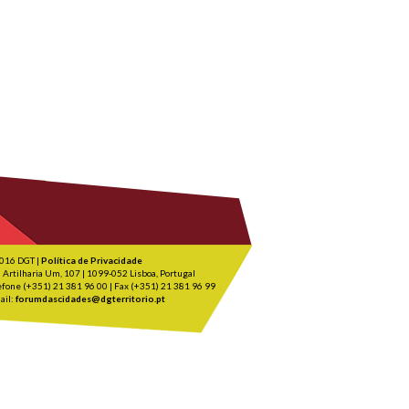
016 DGT |
Política de Privacidade
 Artilharia Um, 107 | 1099-052 Lisboa, Portugal
efone (+351) 21 381 96 00 | Fax (+351) 21 381 96 99
ail:
forumdascidades@dgterritorio.pt