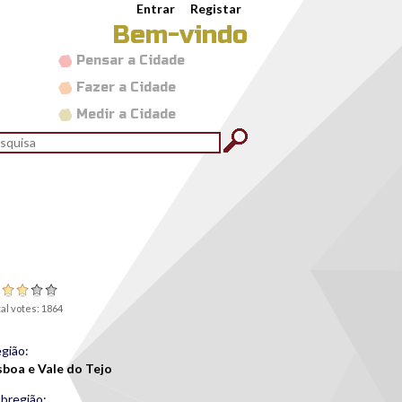
Entrar
Registar
Bem-vindo
Pensar a Cidade
Fazer a Cidade
Medir a Cidade
rmulário de pesquisa
quisar
al votes: 1864
gião:
sboa e Vale do Tejo
bregião: