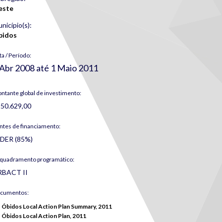
este
nicípio(s):
bidos
ta / Período:
 Abr 2008
até
1 Maio 2011
ntante global de investimento:
50.629,00
ntes de financiamento:
DER (85%)
quadramento programático:
RBACT II
cumentos:
Óbidos Local Action Plan Summary, 2011
Óbidos Local Action Plan, 2011