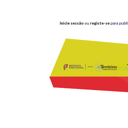
Inicie sessão
ou
registe-se
para publ