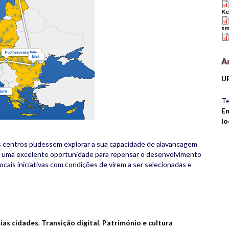
Ke
sm
A
U
Te
Em
lo
s centros pudessem explorar a sua capacidade de alavancagem
o uma excelente oportunidade para repensar o desenvolvimento
ocais iniciativas com condições de virem a ser selecionadas e
rest
are
ias cidades
,
Transição digital
,
Património e cultura