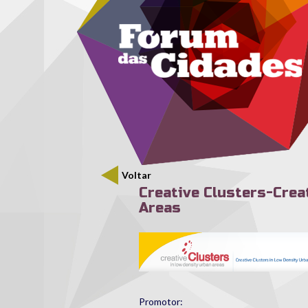
Menu secundário
Passar para o conteúdo principal
Voltar
Creative Clusters-Crea
Areas
cc_2.png
Promotor: