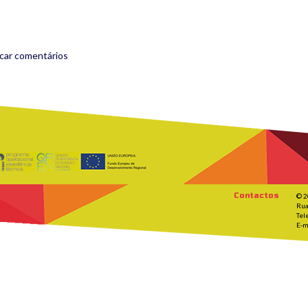
icar comentários
Contactos
© 2
Rua
Tel
E-m