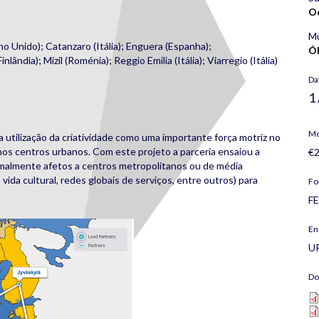
O
Mu
no Unido); Catanzaro (Itália); Enguera (Espanha);
Ó
ândia); Mizil (Roménia); Reggio Emilia (Itália); Viarregio (Itália)
Da
1
Mo
 utilização da criatividade como uma importante força motriz no
 centros urbanos. Com este projeto a parceria ensaiou a
€2
rmalmente afetos a centros metropolitanos ou de média
vida cultural, redes globais de serviços, entre outros) para
Fo
FE
En
U
Do