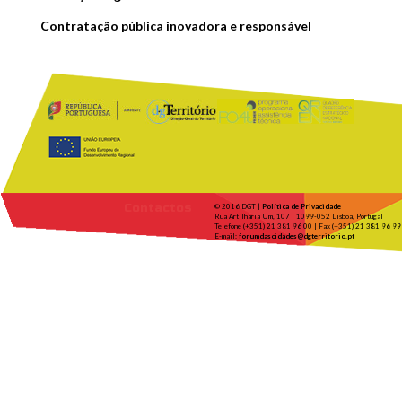
Contratação pública inovadora e responsável
Contactos
© 2016 DGT |
Política de Privacidade
Rua Artilharia Um, 107 | 1099-052 Lisboa, Portugal
Telefone (+351) 21 381 96 00 | Fax (+351) 21 381 96 99
E-mail:
forumdascidades@dgterritorio.pt