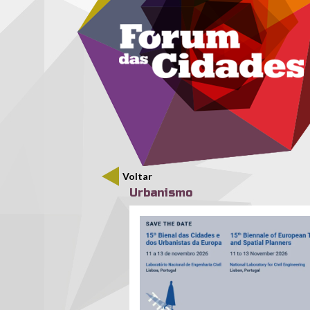
Menu secundário
Passar para o conteúdo principal
Voltar
Urbanismo
apu-15bienal.png