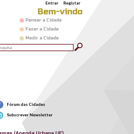
Entrar
Registar
Bem-vindo
Pensar a Cidade
Fazer a Cidade
Medir a Cidade
rmulário de pesquisa
quisar
Fórum das Cidades
Subscrever Newsletter
emas (Agenda Urbana UE)