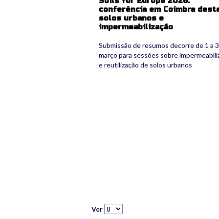
Soils for Europe 2026:
conferência em Coimbra dest
solos urbanos e
impermeabilização
Submissão de resumos decorre de 1 a 
março para sessões sobre impermeabili
e reutilização de solos urbanos
Ver