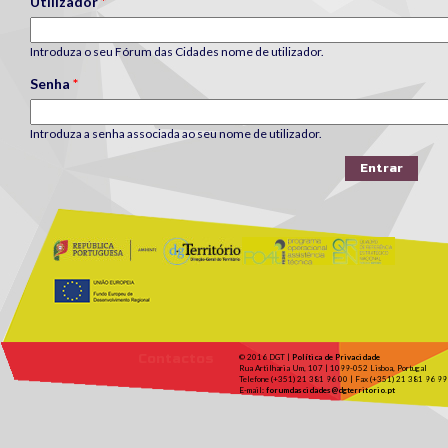
Utilizador
*
Introduza o seu Fórum das Cidades nome de utilizador.
Senha
*
Introduza a senha associada ao seu nome de utilizador.
Contactos
© 2016 DGT |
Política de Privacidade
Rua Artilharia Um, 107 | 1099-052 Lisboa, Portugal
Telefone (+351) 21 381 96 00 | Fax (+351) 21 381 96 99
E-mail:
forumdascidades@dgterritorio.pt