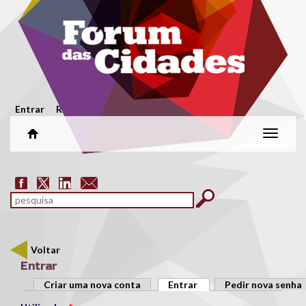
Passar para o conteúdo principal
Menu secundário
Entrar
Registar
Alterar
naveg
Formulário de pesquisa
pesquisar
Voltar
Entrar
Separadores primários
Criar uma nova conta
Entrar
(separador ativo)
Pedir nova senha