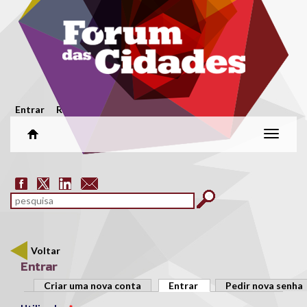
Passar para o conteúdo principal
Menu secundário
Entrar
Registar
Alterar
naveg
Formulário de pesquisa
pesquisar
Voltar
Entrar
Separadores primários
Criar uma nova conta
Entrar
(separador ativo)
Pedir nova senha