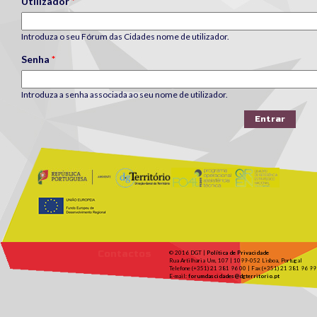
Utilizador
*
Introduza o seu Fórum das Cidades nome de utilizador.
Senha
*
Introduza a senha associada ao seu nome de utilizador.
Contactos
© 2016 DGT |
Política de Privacidade
Rua Artilharia Um, 107 | 1099-052 Lisboa, Portugal
Telefone (+351) 21 381 96 00 | Fax (+351) 21 381 96 99
E-mail:
forumdascidades@dgterritorio.pt