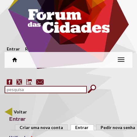
Passar para o conteúdo principal
Menu secundário
Entrar
Registar
Alterar
naveg
Formulário de pesquisa
pesquisar
Voltar
Entrar
Separadores primários
Criar uma nova conta
Entrar
(separador ativo)
Pedir nova senha