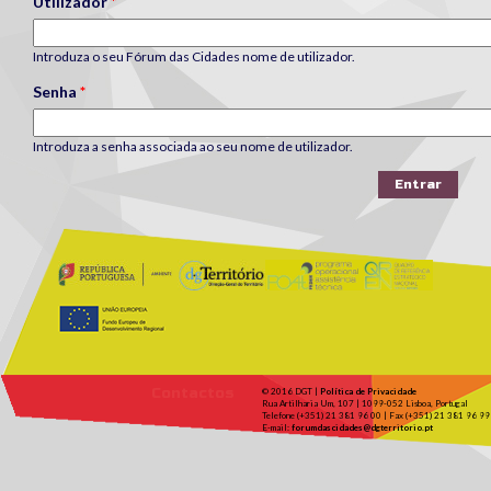
Utilizador
*
Introduza o seu Fórum das Cidades nome de utilizador.
Senha
*
Introduza a senha associada ao seu nome de utilizador.
Contactos
© 2016 DGT |
Política de Privacidade
Rua Artilharia Um, 107 | 1099-052 Lisboa, Portugal
Telefone (+351) 21 381 96 00 | Fax (+351) 21 381 96 99
E-mail:
forumdascidades@dgterritorio.pt