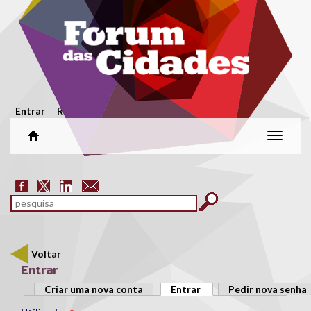
Passar para o conteúdo principal
Menu secundário
Entrar
Registar
Alterar
naveg
Formulário de pesquisa
pesquisar
Voltar
Entrar
Separadores primários
Criar uma nova conta
Entrar
(separador ativo)
Pedir nova senha