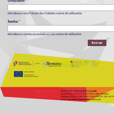
Utilizador
*
Introduza o seu Fórum das Cidades nome de utilizador.
Senha
*
Introduza a senha associada ao seu nome de utilizador.
Contactos
© 2016 DGT |
Política de Privacidade
Rua Artilharia Um, 107 | 1099-052 Lisboa, Portugal
Telefone (+351) 21 381 96 00 | Fax (+351) 21 381 96 99
E-mail:
forumdascidades@dgterritorio.pt