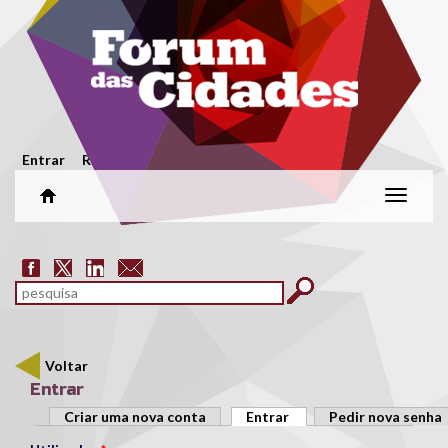
Passar para o conteúdo principal
Menu secundário
Entrar
Registar
Alterar
naveg
Formulário de pesquisa
pesquisar
Voltar
Entrar
Separadores primários
Criar uma nova conta
Entrar
(separador ativo)
Pedir nova senha