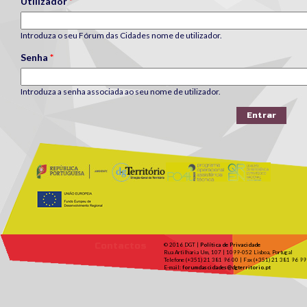
Utilizador
*
Introduza o seu Fórum das Cidades nome de utilizador.
Senha
*
Introduza a senha associada ao seu nome de utilizador.
Contactos
© 2016 DGT |
Política de Privacidade
Rua Artilharia Um, 107 | 1099-052 Lisboa, Portugal
Telefone (+351) 21 381 96 00 | Fax (+351) 21 381 96 99
E-mail:
forumdascidades@dgterritorio.pt