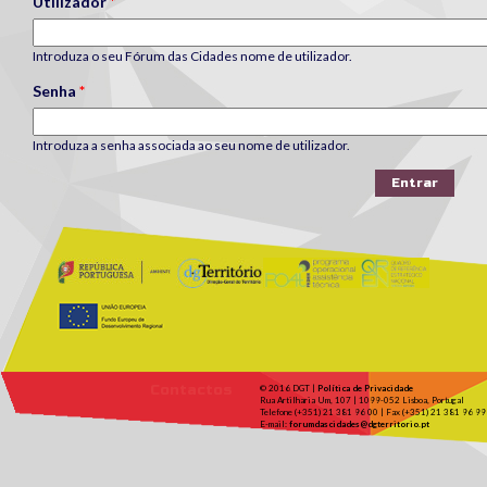
Utilizador
*
Introduza o seu Fórum das Cidades nome de utilizador.
Senha
*
Introduza a senha associada ao seu nome de utilizador.
Contactos
© 2016 DGT |
Política de Privacidade
Rua Artilharia Um, 107 | 1099-052 Lisboa, Portugal
Telefone (+351) 21 381 96 00 | Fax (+351) 21 381 96 99
E-mail:
forumdascidades@dgterritorio.pt