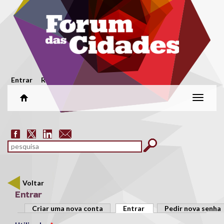
Passar para o conteúdo principal
Menu secundário
Entrar
Registar
Alterar
naveg
Formulário de pesquisa
pesquisar
Voltar
Entrar
Separadores primários
Criar uma nova conta
Entrar
(separador ativo)
Pedir nova senha