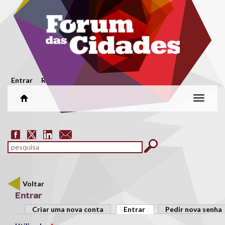
Passar para o conteúdo principal
Menu secundário
Entrar
Registar
Alterar
naveg
Formulário de pesquisa
pesquisar
Voltar
Entrar
Separadores primários
Criar uma nova conta
Entrar
(separador ativo)
Pedir nova senha