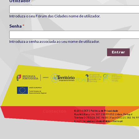
Utilizador
*
Introduza o seu Fórum das Cidades nome de utilizador.
Senha
*
Introduza a senha associada ao seu nome de utilizador.
Contactos
© 2016 DGT |
Política de Privacidade
Rua Artilharia Um, 107 | 1099-052 Lisboa, Portugal
Telefone (+351) 21 381 96 00 | Fax (+351) 21 381 96 99
E-mail:
forumdascidades@dgterritorio.pt