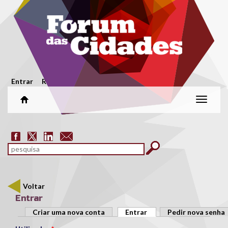
Passar para o conteúdo principal
Menu secundário
Entrar
Registar
Alterar
naveg
Formulário de pesquisa
pesquisar
Voltar
Entrar
Separadores primários
Criar uma nova conta
Entrar
(separador ativo)
Pedir nova senha