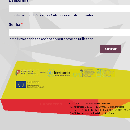
Utilizador
*
Introduza o seu Fórum das Cidades nome de utilizador.
Senha
*
Introduza a senha associada ao seu nome de utilizador.
Contactos
© 2016 DGT |
Política de Privacidade
Rua Artilharia Um, 107 | 1099-052 Lisboa, Portugal
Telefone (+351) 21 381 96 00 | Fax (+351) 21 381 96 99
E-mail:
forumdascidades@dgterritorio.pt