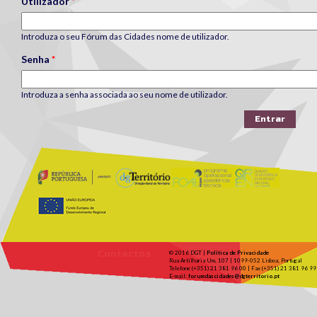
Utilizador
*
Introduza o seu Fórum das Cidades nome de utilizador.
Senha
*
Introduza a senha associada ao seu nome de utilizador.
Contactos
© 2016 DGT |
Política de Privacidade
Rua Artilharia Um, 107 | 1099-052 Lisboa, Portugal
Telefone (+351) 21 381 96 00 | Fax (+351) 21 381 96 99
E-mail:
forumdascidades@dgterritorio.pt