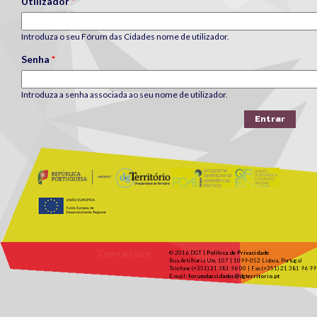
Utilizador
*
Introduza o seu Fórum das Cidades nome de utilizador.
Senha
*
Introduza a senha associada ao seu nome de utilizador.
Contactos
© 2016 DGT |
Política de Privacidade
Rua Artilharia Um, 107 | 1099-052 Lisboa, Portugal
Telefone (+351) 21 381 96 00 | Fax (+351) 21 381 96 99
E-mail:
forumdascidades@dgterritorio.pt