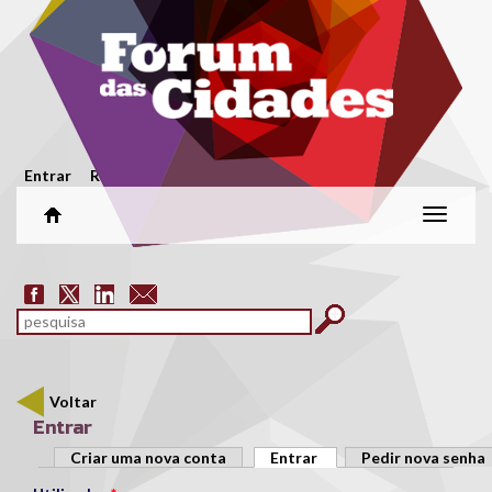
Passar para o conteúdo principal
Menu secundário
Entrar
Registar
Alterar
naveg
Formulário de pesquisa
pesquisar
Voltar
Entrar
Separadores primários
Criar uma nova conta
Entrar
(separador ativo)
Pedir nova senha