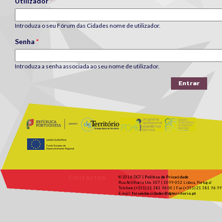
Utilizador
*
Introduza o seu Fórum das Cidades nome de utilizador.
Senha
*
Introduza a senha associada ao seu nome de utilizador.
Contactos
© 2016 DGT |
Política de Privacidade
Rua Artilharia Um, 107 | 1099-052 Lisboa, Portugal
Telefone (+351) 21 381 96 00 | Fax (+351) 21 381 96 99
E-mail:
forumdascidades@dgterritorio.pt