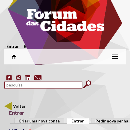
Passar para o conteúdo principal
Menu secundário
Entrar
Registar
Alterar
naveg
Formulário de pesquisa
pesquisar
Voltar
Entrar
Separadores primários
Criar uma nova conta
Entrar
(separador ativo)
Pedir nova senha