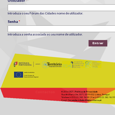
Utilizador
*
Introduza o seu Fórum das Cidades nome de utilizador.
Senha
*
Introduza a senha associada ao seu nome de utilizador.
Contactos
© 2016 DGT |
Política de Privacidade
Rua Artilharia Um, 107 | 1099-052 Lisboa, Portugal
Telefone (+351) 21 381 96 00 | Fax (+351) 21 381 96 99
E-mail:
forumdascidades@dgterritorio.pt