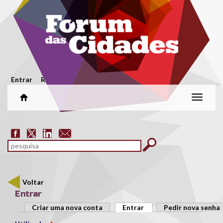
Passar para o conteúdo principal
Menu secundário
Entrar
Registar
Alterar
naveg
Formulário de pesquisa
pesquisar
Voltar
Entrar
Separadores primários
Criar uma nova conta
Entrar
(separador ativo)
Pedir nova senha