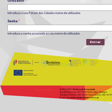
Utilizador
*
Introduza o seu Fórum das Cidades nome de utilizador.
Senha
*
Introduza a senha associada ao seu nome de utilizador.
Contactos
© 2016 DGT |
Política de Privacidade
Rua Artilharia Um, 107 | 1099-052 Lisboa, Portugal
Telefone (+351) 21 381 96 00 | Fax (+351) 21 381 96 99
E-mail:
forumdascidades@dgterritorio.pt