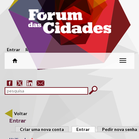
Passar para o conteúdo principal
Menu secundário
Entrar
Registar
Alterar
naveg
Formulário de pesquisa
pesquisar
Voltar
Entrar
Separadores primários
Criar uma nova conta
Entrar
(separador ativo)
Pedir nova senha