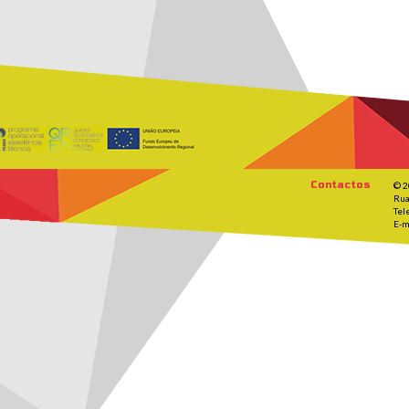
Contactos
© 2
Rua
Tel
E-m