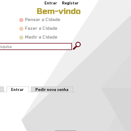
Entrar
Registar
Bem-vindo
Pensar a Cidade
Fazer a Cidade
Medir a Cidade
rmulário de pesquisa
quisar
Entrar
(separador ativo)
Pedir nova senha