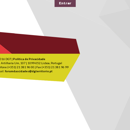
016 DGT |
Política de Privacidade
 Artilharia Um, 107 | 1099-052 Lisboa, Portugal
efone (+351) 21 381 96 00 | Fax (+351) 21 381 96 99
ail:
forumdascidades@dgterritorio.pt