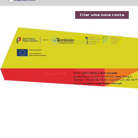
Contactos
© 2016 DGT |
Política de Privacidade
Rua Artilharia Um, 107 | 1099-052 Lisboa, Portugal
Telefone (+351) 21 381 96 00 | Fax (+351) 21 381 96 99
E-mail:
forumdascidades@dgterritorio.pt