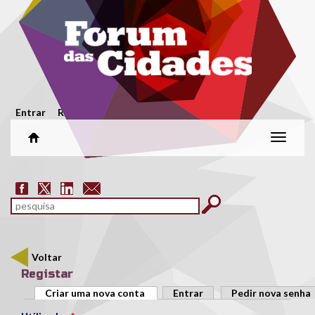
Passar para o conteúdo principal
Menu secundário
Entrar
Registar
Alterar
naveg
Formulário de pesquisa
pesquisar
Voltar
Registar
Separadores primários
Criar uma nova conta
(separador ativo)
Entrar
Pedir nova senha