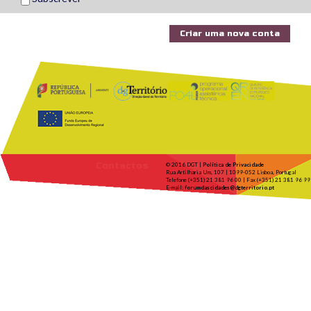
Contactos
© 2016 DGT |
Política de Privacidade
Rua Artilharia Um, 107 | 1099-052 Lisboa, Portugal
Telefone (+351) 21 381 96 00 | Fax (+351) 21 381 96 99
E-mail:
forumdascidades@dgterritorio.pt