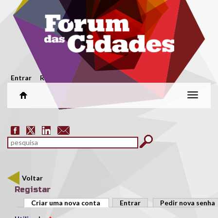
Passar para o conteúdo principal
Menu secundário
Entrar
Registar
Alterar
naveg
Formulário de pesquisa
pesquisar
Voltar
Registar
Separadores primários
Criar uma nova conta
(separador ativo)
Entrar
Pedir nova senha