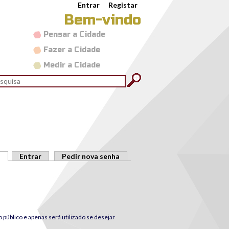
Entrar
Registar
Bem-vindo
Pensar a Cidade
Fazer a Cidade
Medir a Cidade
rmulário de pesquisa
quisar
(separador ativo)
Entrar
Pedir nova senha
público e apenas será utilizado se desejar