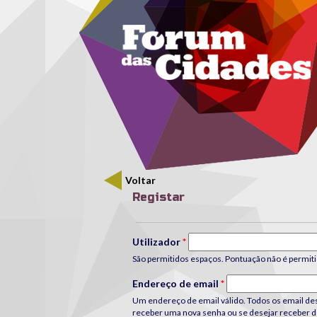
Menu secundário
Passar para o conteúdo principal
Voltar
Registar
Separadores primários
Utilizador
*
São permitidos espaços. Pontuação não é permiti
Endereço de email
*
Um endereço de email válido. Todos os email dest
receber uma nova senha ou se desejar receber de