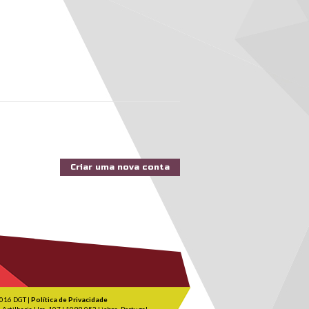
016 DGT |
Política de Privacidade
 Artilharia Um, 107 | 1099-052 Lisboa, Portugal