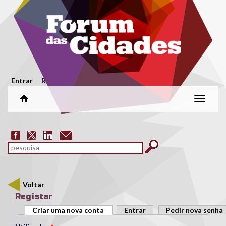
Passar para o conteúdo principal
Menu secundário
Entrar
Registar
Alterar
naveg
Formulário de pesquisa
pesquisar
Voltar
Registar
Separadores primários
Criar uma nova conta
(separador ativo)
Entrar
Pedir nova senha