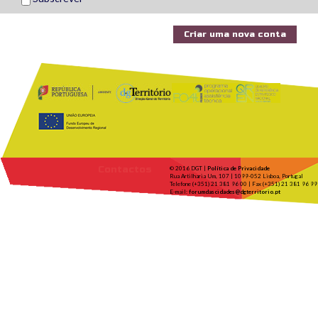
Contactos
© 2016 DGT |
Política de Privacidade
Rua Artilharia Um, 107 | 1099-052 Lisboa, Portugal
Telefone (+351) 21 381 96 00 | Fax (+351) 21 381 96 99
E-mail:
forumdascidades@dgterritorio.pt