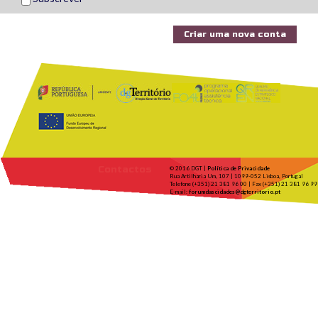
Contactos
© 2016 DGT |
Política de Privacidade
Rua Artilharia Um, 107 | 1099-052 Lisboa, Portugal
Telefone (+351) 21 381 96 00 | Fax (+351) 21 381 96 99
E-mail:
forumdascidades@dgterritorio.pt