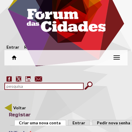
Passar para o conteúdo principal
Menu secundário
Entrar
Registar
Alterar
naveg
Formulário de pesquisa
pesquisar
Voltar
Registar
Separadores primários
Criar uma nova conta
(separador ativo)
Entrar
Pedir nova senha