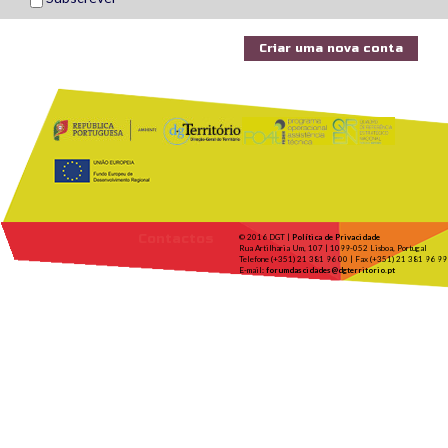
Contactos
© 2016 DGT |
Política de Privacidade
Rua Artilharia Um, 107 | 1099-052 Lisboa, Portugal
Telefone (+351) 21 381 96 00 | Fax (+351) 21 381 96 99
E-mail:
forumdascidades@dgterritorio.pt