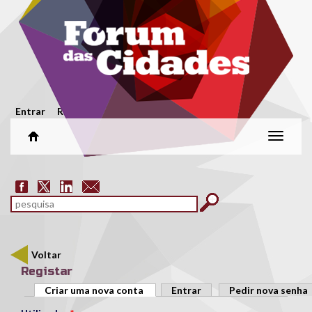
Passar para o conteúdo principal
Menu secundário
Entrar
Registar
Alterar
naveg
Formulário de pesquisa
pesquisar
Voltar
Registar
Separadores primários
Criar uma nova conta
(separador ativo)
Entrar
Pedir nova senha