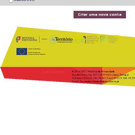
Contactos
© 2016 DGT |
Política de Privacidade
Rua Artilharia Um, 107 | 1099-052 Lisboa, Portugal
Telefone (+351) 21 381 96 00 | Fax (+351) 21 381 96 99
E-mail:
forumdascidades@dgterritorio.pt