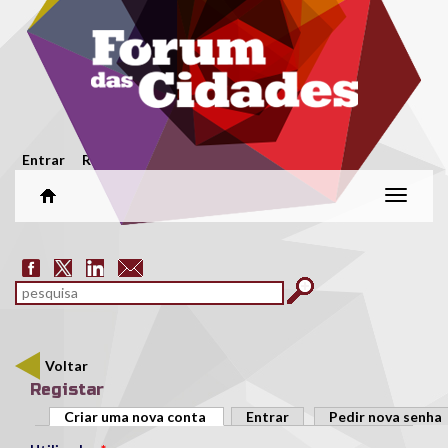
Passar para o conteúdo principal
Menu secundário
Entrar
Registar
Alterar
naveg
Formulário de pesquisa
pesquisar
Voltar
Registar
Separadores primários
Criar uma nova conta
(separador ativo)
Entrar
Pedir nova senha