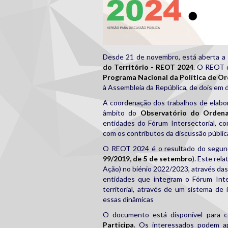
Desde 21 de novembro, está aberta a
do Território - REOT 2024
. O REOT d
Programa Nacional da Política de O
à Assembleia da República, de dois em d
A coordenação dos trabalhos de elab
âmbito do
Observatório do Ordena
entidades do Fórum Intersectorial,
com os contributos da discussão públic
O REOT 2024 é o resultado do segund
99/2019, de 5 de setembro
). Este rel
Ação) no biénio 2022/2023, através das 
entidades que integram o Fórum Int
territorial, através de um sistema de
essas dinâmicas
O documento está disponível para 
Participa
. Os interessados podem ap