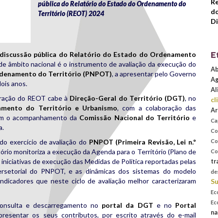
Re
pública do Relatório do Estado do Ordenamento do
do
Território (REOT) 2024
Di
discussão pública do Relatório do Estado do Ordenamento
E
e âmbito nacional é o instrumento de avaliação da execução do
Ab
rdenamento do Território (PNPOT)
, a apresentar pelo Governo
Ag
ois anos.
Al
oração do REOT cabe à
Direção-Geral do Território (DGT)
, no
cl
mento do Território e Urbanismo
, com a colaboração das
Ar
 com o acompanhamento da
Comissão Nacional do Território
e
Ca
a.
Co
o exercício de avaliação do
PNPOT (Primeira Revisão, Lei n.º
Co
atório monitoriza a execução da Agenda para o Território (Plano de
Co
iniciativas de execução das Medidas de Política reportadas pelas
tr
ersetorial do PNPOT, e as dinâmicas dos sistemas do modelo
de
 indicadores que neste ciclo de avaliação melhor caracterizaram
Su
Ec
Ec
consulta e descarregamento no
portal da DGT
e no
Portal
na
resentar os seus contributos, por escrito através do e-mail