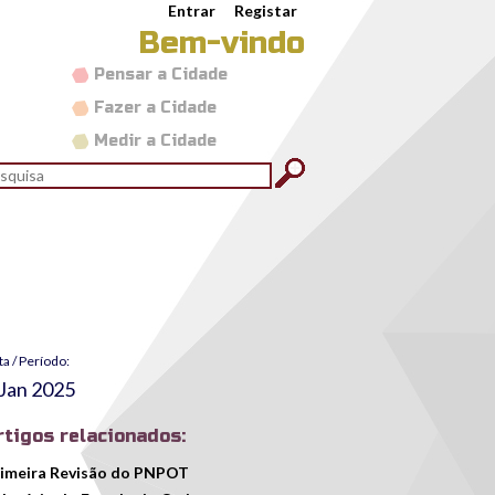
Entrar
Registar
Bem-vindo
Pensar a Cidade
Fazer a Cidade
Medir a Cidade
rmulário de pesquisa
quisar
ta / Período:
 Jan 2025
rtigos relacionados:
imeira Revisão do PNPOT