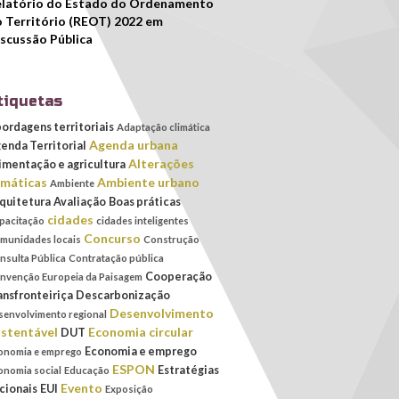
latório do Estado do Ordenamento
 Território (REOT) 2022 em
scussão Pública
tiquetas
ordagens territoriais
Adaptação climática
Agenda urbana
enda Territorial
Alterações
imentação e agricultura
imáticas
Ambiente urbano
Ambiente
quitetura
Avaliação
Boas práticas
cidades
pacitação
cidades inteligentes
Concurso
munidades locais
Construção
nsulta Pública
Contratação pública
Cooperação
nvenção Europeia da Paisagem
ansfronteiriça
Descarbonização
Desenvolvimento
senvolvimento regional
stentável
Economia circular
DUT
Economia e emprego
onomia e emprego
ESPON
Estratégias
onomia social
Educação
Evento
cionais
EUI
Exposição