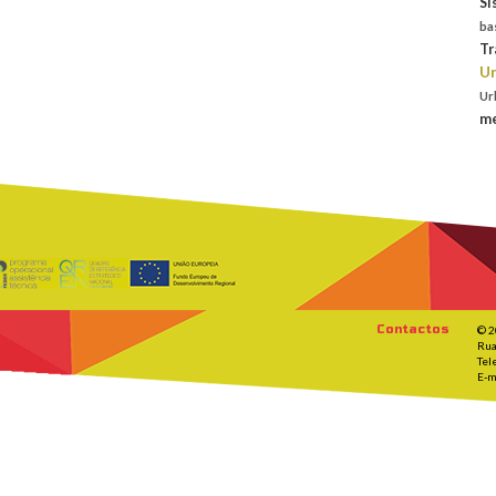
Si
ba
Tr
Un
Ur
me
Contactos
© 2
Rua
Tel
E-m