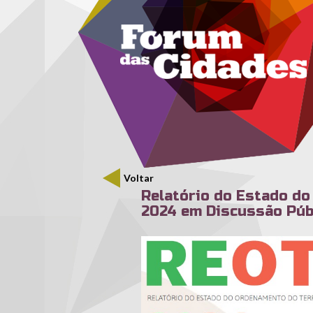
Menu secundário
Passar para o conteúdo principal
Voltar
Relatório do Estado do
2024 em Discussão Púb
reot_2024_dp.jpg