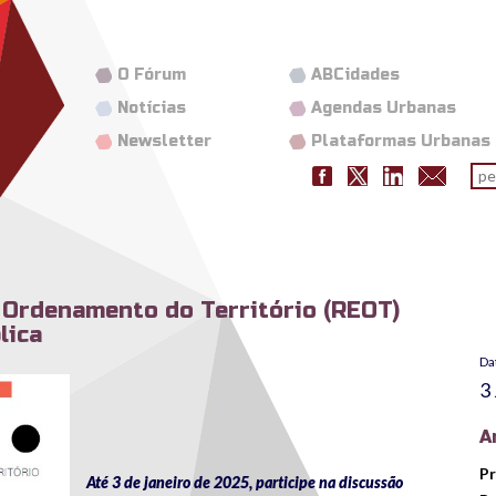
O Fórum
ABCidades
Notícias
Agendas Urbanas
Newsletter
Plataformas Urbanas
Fo
pes
 Ordenamento do Território (REOT)
lica
Da
3
A
Pr
Até 3 de janeiro de 2025, participe na discussão