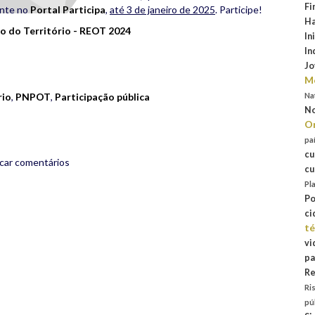
Fi
nte no
Portal Participa
,
até 3 de janeiro de 2025
. Participe!
Ha
 do Território - REOT 2024
In
In
rest
are
Jo
Mo
rio
,
PNPOT
,
Participação pública
Na
No
Or
pa
cu
icar comentários
cu
Pl
Po
ci
té
vi
pa
Re
Ri
pú