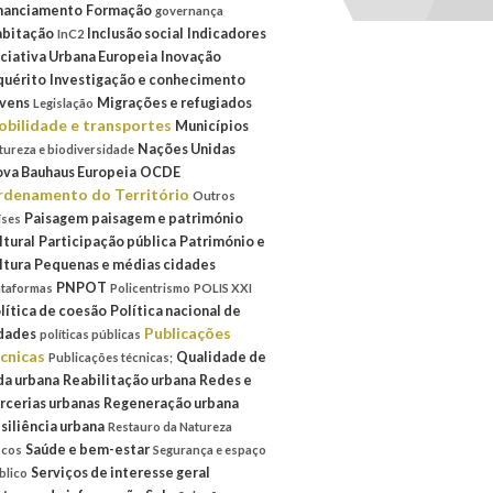
nanciamento
Formação
governança
bitação
Inclusão social
Indicadores
InC2
iciativa Urbana Europeia
Inovação
quérito
Investigação e conhecimento
vens
Migrações e refugiados
Legislação
bilidade e transportes
Municípios
Nações Unidas
tureza e biodiversidade
va Bauhaus Europeia
OCDE
denamento do Território
Outros
Paisagem
paisagem e património
íses
ltural
Participação pública
Património e
ltura
Pequenas e médias cidades
PNPOT
ataformas
Policentrismo
POLIS XXI
lítica de coesão
Política nacional de
Publicações
dades
políticas públicas
cnicas
Qualidade de
Publicações técnicas;
da urbana
Reabilitação urbana
Redes e
rcerias urbanas
Regeneração urbana
siliência urbana
Restauro da Natureza
Saúde e bem-estar
scos
Segurança e espaço
Serviços de interesse geral
blico