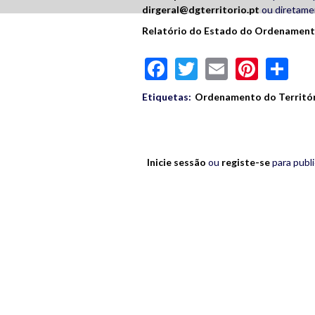
dirgeral@dgterritorio.pt
ou diretame
Relatório do Estado do Ordenamento
Facebook
Twitter
Email
Pinte
Sh
Etiquetas:
Ordenamento do Territó
Inicie sessão
ou
registe-se
para publ