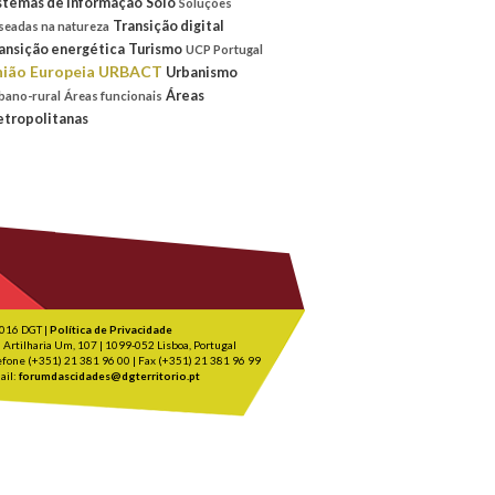
stemas de informação
Solo
Soluções
Transição digital
seadas na natureza
ansição energética
Turismo
UCP Portugal
ião Europeia
URBACT
Urbanismo
Áreas
bano-rural
Áreas funcionais
tropolitanas
016 DGT |
Política de Privacidade
 Artilharia Um, 107 | 1099-052 Lisboa, Portugal
efone (+351) 21 381 96 00 | Fax (+351) 21 381 96 99
ail:
forumdascidades@dgterritorio.pt