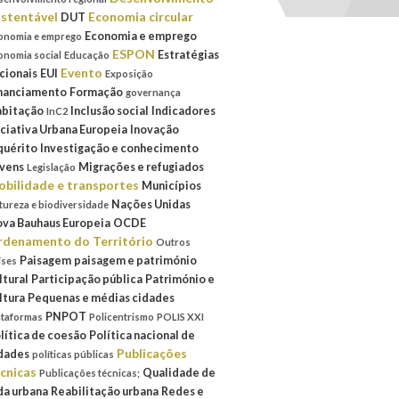
stentável
Economia circular
DUT
Economia e emprego
onomia e emprego
ESPON
Estratégias
onomia social
Educação
Evento
cionais
EUI
Exposição
nanciamento
Formação
governança
bitação
Inclusão social
Indicadores
InC2
iciativa Urbana Europeia
Inovação
quérito
Investigação e conhecimento
vens
Migrações e refugiados
Legislação
bilidade e transportes
Municípios
Nações Unidas
tureza e biodiversidade
va Bauhaus Europeia
OCDE
denamento do Território
Outros
Paisagem
paisagem e património
íses
ltural
Participação pública
Património e
ltura
Pequenas e médias cidades
PNPOT
ataformas
Policentrismo
POLIS XXI
lítica de coesão
Política nacional de
Publicações
dades
políticas públicas
cnicas
Qualidade de
Publicações técnicas;
da urbana
Reabilitação urbana
Redes e