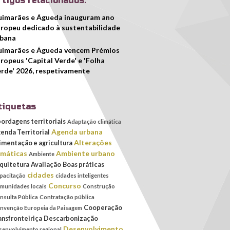
rtigos relacionados:
imarães e Águeda inauguram ano
ropeu dedicado à sustentabilidade
rbana
uimarães e Águeda vencem Prémios
ropeus 'Capital Verde' e 'Folha
rde' 2026, respetivamente
tiquetas
ordagens territoriais
Adaptação climática
Agenda urbana
enda Territorial
Alterações
imentação e agricultura
imáticas
Ambiente urbano
Ambiente
quitetura
Avaliação
Boas práticas
cidades
pacitação
cidades inteligentes
Concurso
munidades locais
Construção
nsulta Pública
Contratação pública
Cooperação
nvenção Europeia da Paisagem
ansfronteiriça
Descarbonização
Desenvolvimento
senvolvimento regional