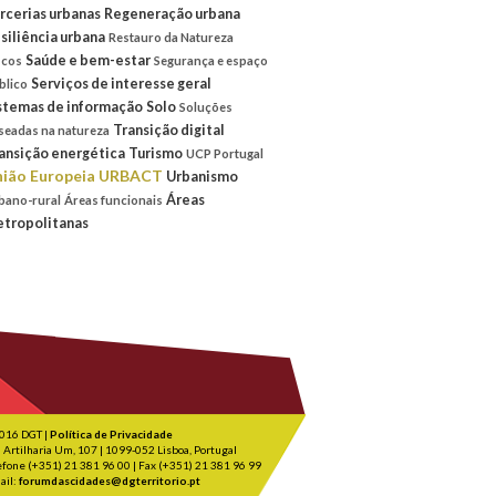
rcerias urbanas
Regeneração urbana
siliência urbana
Restauro da Natureza
Saúde e bem-estar
scos
Segurança e espaço
Serviços de interesse geral
blico
stemas de informação
Solo
Soluções
Transição digital
seadas na natureza
ansição energética
Turismo
UCP Portugal
ião Europeia
URBACT
Urbanismo
Áreas
bano-rural
Áreas funcionais
tropolitanas
016 DGT |
Política de Privacidade
 Artilharia Um, 107 | 1099-052 Lisboa, Portugal
efone (+351) 21 381 96 00 | Fax (+351) 21 381 96 99
ail:
forumdascidades@dgterritorio.pt