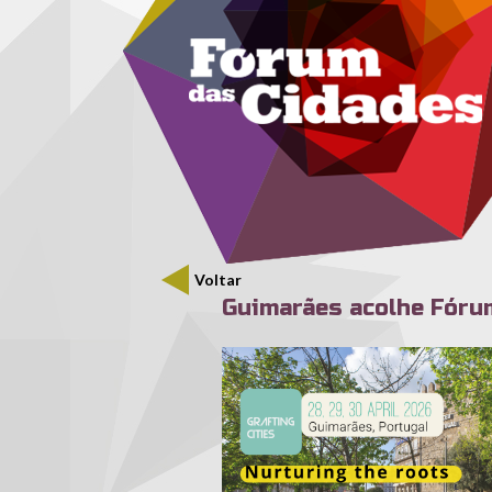
Menu secundário
Passar para o conteúdo principal
Voltar
Guimarães acolhe Fórum
en_af-2026-official-visual-