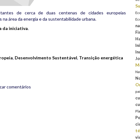
Su
ntantes de cerca de duas centenas de cidades europeias
Ec
 na área da energia e da sustentabilidade urbana.
Ec
na
 da iniciativa
.
Fi
Ha
rest
are
In
In
ropeia
,
Desenvolvimento Sustentável
,
Transição energética
Jo
Mo
Na
No
Or
icar comentários
pa
cu
cu
Pl
Po
ci
té
vi