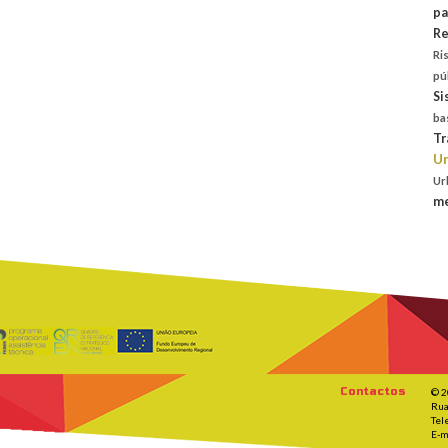
pa
Re
Ri
pú
Si
ba
Tr
Un
Ur
me
Contactos
© 2
Rua
Tel
E-m