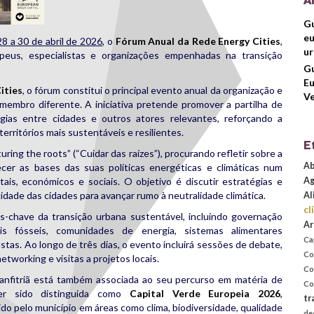
A
Gu
eu
28 a 30 de abril de 2026
, o
Fórum Anual da Rede Energy Cities
,
u
peus, especialistas e organizações empenhadas na transição
G
Eu
ities
, o fórum constitui o principal evento anual da organização e
Ve
membro diferente. A iniciativa pretende promover a partilha de
égias entre cidades e outros atores relevantes, reforçando a
rritórios mais sustentáveis e resilientes.
E
ing the roots” (“Cuidar das raízes”), procurando refletir sobre a
Ab
er as bases das suas políticas energéticas e climáticas num
is, económicos e sociais. O objetivo é discutir estratégias e
Ag
idade das cidades para avançar rumo à neutralidade climática.
Al
cl
s-chave da transição urbana sustentável, incluindo governação
Ar
eis fósseis, comunidades de energia, sistemas alimentares
Ca
stas. Ao longo de três dias, o evento incluirá sessões de debate,
Co
etworking e visitas a projetos locais.
Co
nfitriã está também associada ao seu percurso em matéria de
Co
ter sido distinguida como
Capital Verde Europeia 2026
,
tr
o pelo município em áreas como clima, biodiversidade, qualidade
de