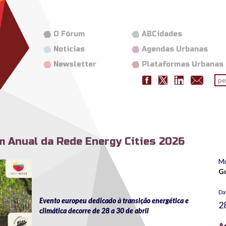
O Fórum
ABCidades
Notícias
Agendas Urbanas
Newsletter
Plataformas Urbanas
Fo
pes
 Anual da Rede Energy Cities 2026
Mu
1024x554.png
G
Da
Evento europeu dedicado à transição energética e
2
climática decorre de 28 a 30 de abril