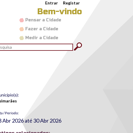
Entrar
Registar
Bem-vindo
Pensar a Cidade
Fazer a Cidade
Medir a Cidade
rmulário de pesquisa
quisar
nicípio(s):
uimarães
ta / Período:
8 Abr 2026
até
30 Abr 2026