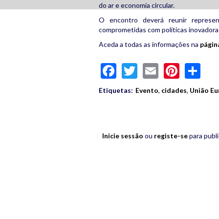
do ar e economia circular.
O encontro deverá reunir represe
comprometidas com políticas inovadoras
Aceda a todas as informações na
página
Facebook
Twitter
Email
Pinte
Sh
Etiquetas:
Evento
,
cidades
,
União Eu
Inicie sessão
ou
registe-se
para publ