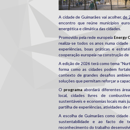
A cidade de Guimarães vai acolher,
de 
encontro que reúne municípios euro
energética e climática das cidades.
Promovido pela rede europeia
Energy C
realiza-se todos os anos numa cidade 
experiências, boas práticas e estrat
cooperação europeia na construção de te
A edição de 2026 terá como tema “Nurtur
forma como as cidades podem fortalec
contexto de grandes desafios ambienta
soluções que permitam reforçar a capac
O
programa
abordará diferentes área
local, cidades livres de combustív
sustentáveis e economias locais mais ju
partilha de experiências, atividades de n
A escolha de Guimarães como cidade a
sustentabilidade e ao facto de 
reconhecimento do trabalho desenvolvid