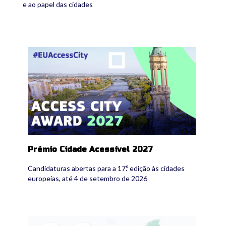
e ao papel das cidades
eu_access_city_award_2027.png
Prémio Cidade Acessível 2027
Candidaturas abertas para a 17.º edição às cidades
europeias, até 4 de setembro de 2026
733955036_1454517990048874_25294537785