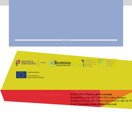
Contactos
© 2016 DGT |
Política de Privacidade
Rua Artilharia Um, 107 | 1099-052 Lisboa, Portugal
Telefone (+351) 21 381 96 00 | Fax (+351) 21 381 96 99
E-mail:
forumdascidades@dgterritorio.pt