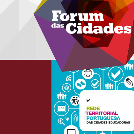
Menu secundário
Passar para o conteúdo principal
logo_cidades_educadoras_v2.jp
ia responsáveis pela
de 2025, em Varsóvia, foi