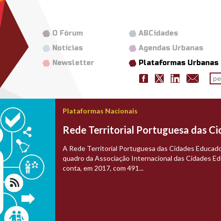
O Fórum
ABCidades
Notícias
Agendas Urbanas
Newsletter
Plataformas Urbanas
Fo
pes
g
Plataformas Nacionais
Rede Territorial Portuguesa das C
A Rede Territorial Portuguesa das Cidades Educado
quadro da Associação Internacional das Cidades Ed
conta, em 2017, com 491...