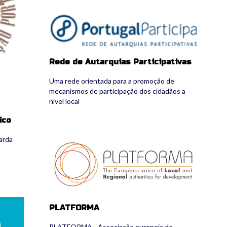
logo_header_portugalparticipa.png
Rede de Autarquias Participativas
Uma rede orientada para a promoção de
mecanismos de participação dos cidadãos a
nível local
ico
arda
3.jpg
.jpg
PLATFORMA
PLATFORMA - Associação europeia de