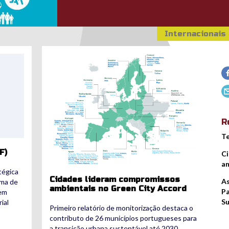
Internacionais
greenaccord.png
R
Te
F)
Ci
am
tégica
Cidades lideram compromissos
As
rma de
ambientais no Green City Accord
Pa
 em
Su
ial
Primeiro relatório de monitorização destaca o
contributo de 26 municípios portugueses para
a transição urbana sustentável até 2030