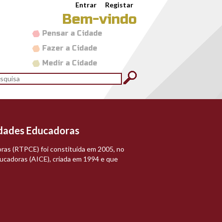
Entrar
Registar
Bem-vindo
Pensar a Cidade
Fazer a Cidade
Medir a Cidade
rmulário de pesquisa
quisar
idades Educadoras
climadaptlocal.png
ras (RTPCE) foi constituída em 2005, no
ucadoras (AICE), criada em 1994 e que