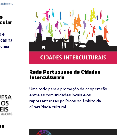
rcintercult_logo.png
es
cular
o e
adas na
nomia
Rede Portuguesa de Cidades
Interculturais
Uma rede para a promoção da cooperação
entre as comunidades locais e os
representantes políticos no âmbito da
diversidade cultural
os
5_rcintelig_logo.png