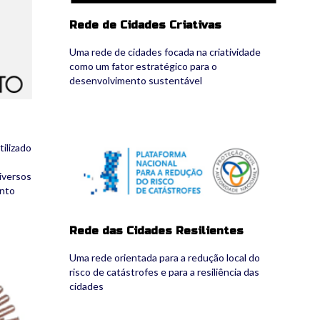
Rede de Cidades Criativas
Uma rede de cidades focada na criatividade
como um fator estratégico para o
desenvolvimento sustentável
9_rcidresil_logo.png
ilizado
diversos
nto
Rede das Cidades Resilientes
Uma rede orientada para a redução local do
risco de catástrofes e para a resiliência das
cidades