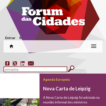
Passar para o conteúdo principal
Menu secundário
Entrar
Registar
Alterar
naveg
Formulário de pesquisa
pesquisar
Agenda Europeia
Nova Carta de Leipzig
A Nova Carta de Leipzig foi adotada na
sistgovpn
reunião informal dos ministros