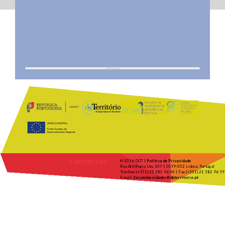
Contactos
© 2016 DGT |
Política de Privacidade
Rua Artilharia Um, 107 | 1099-052 Lisboa, Portugal
Telefone (+351) 21 381 96 00 | Fax (+351) 21 381 96 99
E-mail:
forumdascidades@dgterritorio.pt