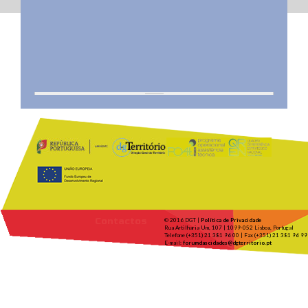
Contactos
© 2016 DGT |
Política de Privacidade
Rua Artilharia Um, 107 | 1099-052 Lisboa, Portugal
Telefone (+351) 21 381 96 00 | Fax (+351) 21 381 96 99
E-mail:
forumdascidades@dgterritorio.pt