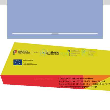
Contactos
© 2016 DGT |
Política de Privacidade
Rua Artilharia Um, 107 | 1099-052 Lisboa, Portugal
Telefone (+351) 21 381 96 00 | Fax (+351) 21 381 96 99
E-mail:
forumdascidades@dgterritorio.pt