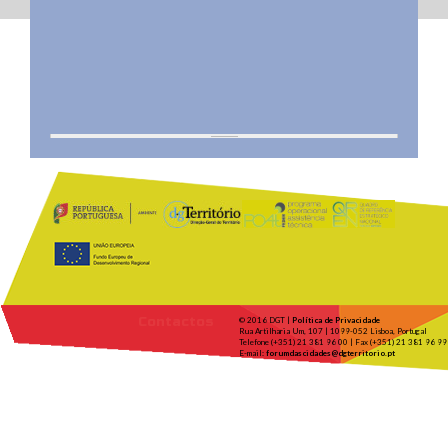
Contactos
© 2016 DGT |
Política de Privacidade
Rua Artilharia Um, 107 | 1099-052 Lisboa, Portugal
Telefone (+351) 21 381 96 00 | Fax (+351) 21 381 96 99
E-mail:
forumdascidades@dgterritorio.pt