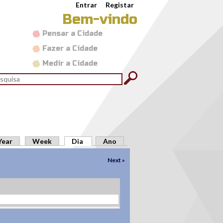
Entrar
Registar
Bem-vindo
Pensar a Cidade
Fazer a Cidade
Medir a Cidade
rmulário de pesquisa
quisar
Year
Week
Dia
(separador ativo)
Ano
Next »