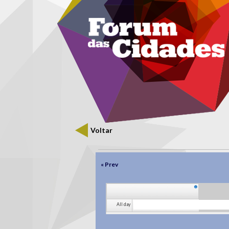
Menu secundário
Passar para o conteúdo principal
Voltar
Separadores primários
« Prev
All day