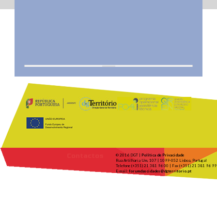
Contactos
© 2016 DGT |
Política de Privacidade
Rua Artilharia Um, 107 | 1099-052 Lisboa, Portugal
Telefone (+351) 21 381 96 00 | Fax (+351) 21 381 96 99
E-mail:
forumdascidades@dgterritorio.pt