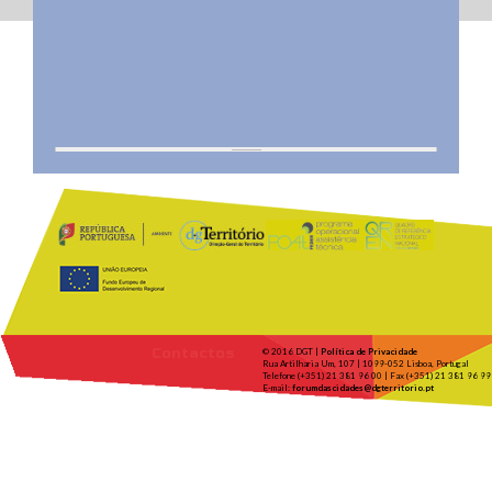
Contactos
© 2016 DGT |
Política de Privacidade
Rua Artilharia Um, 107 | 1099-052 Lisboa, Portugal
Telefone (+351) 21 381 96 00 | Fax (+351) 21 381 96 99
E-mail:
forumdascidades@dgterritorio.pt