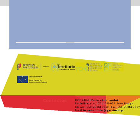
Contactos
© 2016 DGT |
Política de Privacidade
Rua Artilharia Um, 107 | 1099-052 Lisboa, Portugal
Telefone (+351) 21 381 96 00 | Fax (+351) 21 381 96 99
E-mail:
forumdascidades@dgterritorio.pt