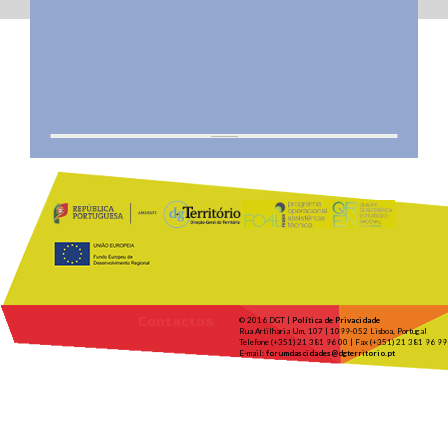
Contactos
© 2016 DGT |
Política de Privacidade
Rua Artilharia Um, 107 | 1099-052 Lisboa, Portugal
Telefone (+351) 21 381 96 00 | Fax (+351) 21 381 96 99
E-mail:
forumdascidades@dgterritorio.pt