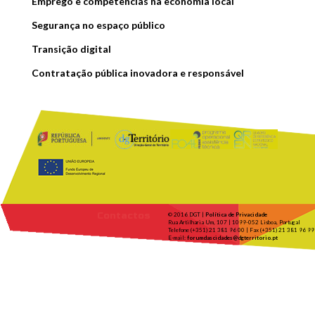
Emprego e competências na economia local
Segurança no espaço público
Transição digital
Contratação pública inovadora e responsável
Contactos
© 2016 DGT |
Política de Privacidade
Rua Artilharia Um, 107 | 1099-052 Lisboa, Portugal
Telefone (+351) 21 381 96 00 | Fax (+351) 21 381 96 99
E-mail:
forumdascidades@dgterritorio.pt