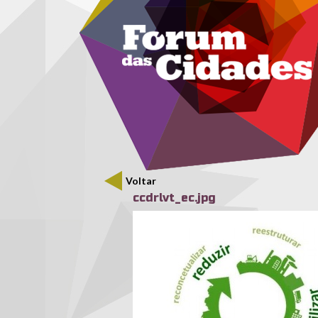
Menu secundário
Passar para o conteúdo principal
Voltar
ccdrlvt_ec.jpg