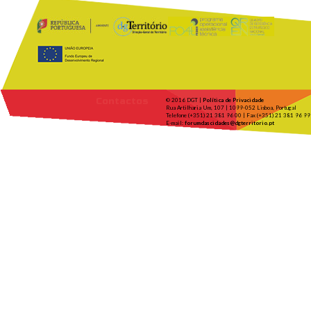
Contactos
© 2016 DGT |
Política de Privacidade
Rua Artilharia Um, 107 | 1099-052 Lisboa, Portugal
Telefone (+351) 21 381 96 00 | Fax (+351) 21 381 96 99
E-mail:
forumdascidades@dgterritorio.pt