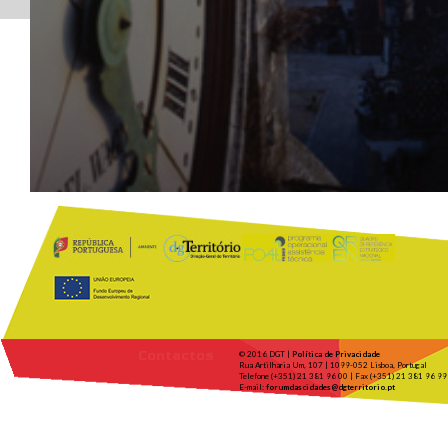
Contactos
© 2016 DGT |
Política de Privacidade
Rua Artilharia Um, 107 | 1099-052 Lisboa, Portugal
Telefone (+351) 21 381 96 00 | Fax (+351) 21 381 96 99
E-mail:
forumdascidades@dgterritorio.pt