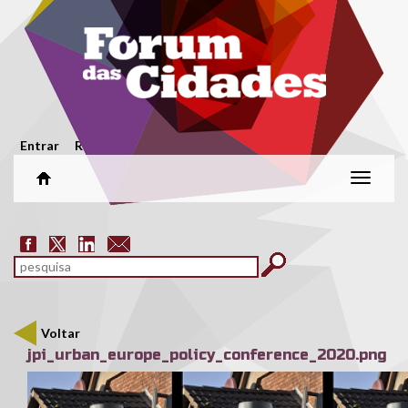
Passar para o conteúdo principal
Menu secundário
Entrar
Registar
Alterar
naveg
Formulário de pesquisa
pesquisar
Voltar
jpi_urban_europe_policy_conference_2020.png