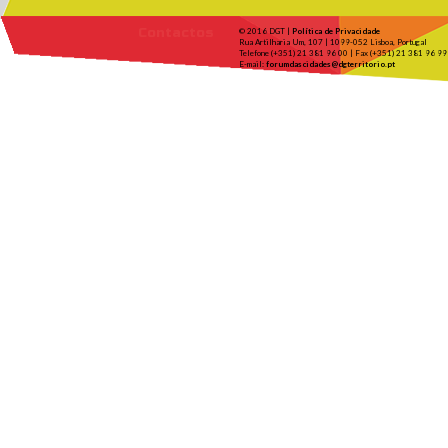
Contactos
© 2016 DGT |
Política de Privacidade
Rua Artilharia Um, 107 | 1099-052 Lisboa, Portugal
Telefone (+351) 21 381 96 00 | Fax (+351) 21 381 96 99
E-mail:
forumdascidades@dgterritorio.pt