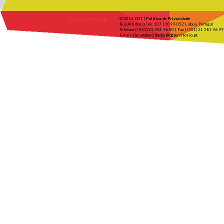
Contactos
© 2016 DGT |
Política de Privacidade
Rua Artilharia Um, 107 | 1099-052 Lisboa, Portugal
Telefone (+351) 21 381 96 00 | Fax (+351) 21 381 96 99
E-mail:
forumdascidades@dgterritorio.pt