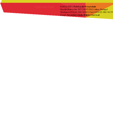
Contactos
© 2016 DGT |
Política de Privacidade
Rua Artilharia Um, 107 | 1099-052 Lisboa, Portugal
Telefone (+351) 21 381 96 00 | Fax (+351) 21 381 96 99
E-mail:
forumdascidades@dgterritorio.pt