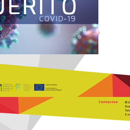
Contactos
© 2
Rua
Tel
E-m