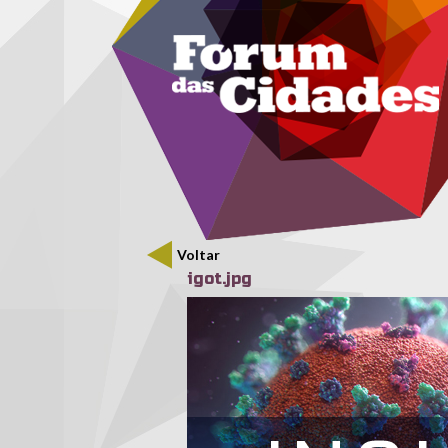
Menu secundário
Passar para o conteúdo principal
Voltar
igot.jpg