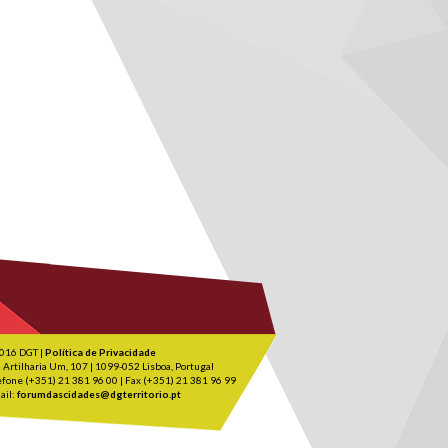
016 DGT |
Política de Privacidade
 Artilharia Um, 107 | 1099-052 Lisboa, Portugal
efone (+351) 21 381 96 00 | Fax (+351) 21 381 96 99
ail:
forumdascidades@dgterritorio.pt