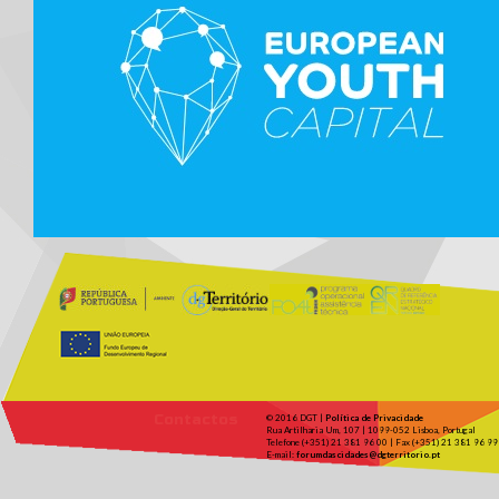
Contactos
© 2016 DGT |
Política de Privacidade
Rua Artilharia Um, 107 | 1099-052 Lisboa, Portugal
Telefone (+351) 21 381 96 00 | Fax (+351) 21 381 96 99
E-mail:
forumdascidades@dgterritorio.pt