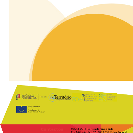
Contactos
© 2016 DGT |
Política de Privacidade
Rua Artilharia Um, 107 | 1099-052 Lisboa, Portugal